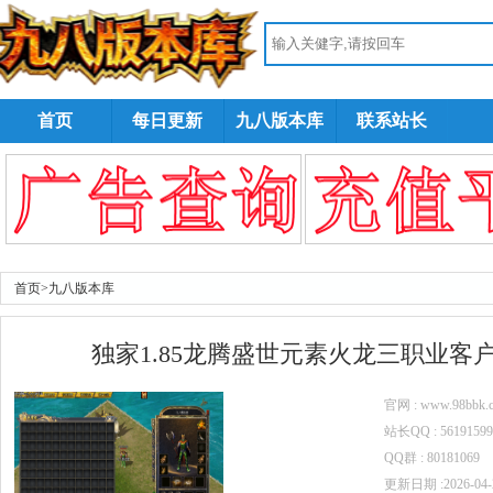
首页
每日更新
九八版本库
联系站长
首页
>
九八版本库
独家1.85龙腾盛世元素火龙三职业客户端
官网 : www.98bbk.
站长QQ : 5619159
QQ群 : 80181069
更新日期 :2026-04-