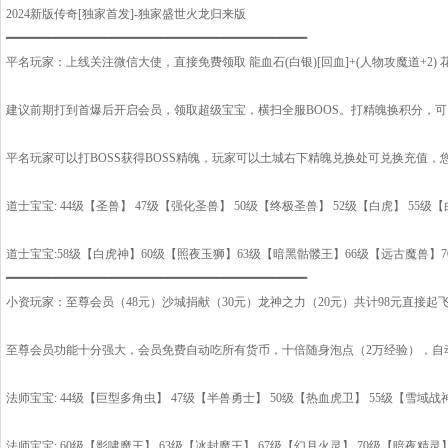
2024新版传奇[独家首发]-独家盛世火龙归来版
━━━━━━━━━━━━━━━━━━━━━━━━━━━━━━━━━━━━━━━━━━━
平名玩家：上线关注微信大使，直接免费领取 龍血石(白银)[回血]+(人物攻魔道+2)
建议前期打到首爆后开启会员，领取超级宝宝，横扫全服BOOS。打精魄换积分，
平名玩家可以打BOSS获得BOSS精魄，玩家可以土城右下精魄兑换处可兑换充值，
道士宝宝: 44级【圣兽】 47级【强化圣兽】 50级【终极圣兽】 52级【白虎】 55级
道士宝宝:58级【白虎神】60级【照夜玉狮】63级【暗黑骷髅王】66级【远古魔兽】
━━━━━━━━━━━━━━━━━━━━━━━━━━━━━━━━━━━━━━━━━━━
小资玩家：至尊会员（48元）沙城捐献（30元）龙神之力（20元）共计98元直接起
至尊会员功能十分强大，会员免费自动吃所有货币，十倍随身泡点（2万经验），自
法师宝宝: 44级【巨型多角虫】 47级【半兽勇士】 50级【热血虎卫】 55级【雪域
法师宝宝: 60级【影啸魔王】 63级【冰封魔王】 67级【幻月火灵】 70级【暗夜精