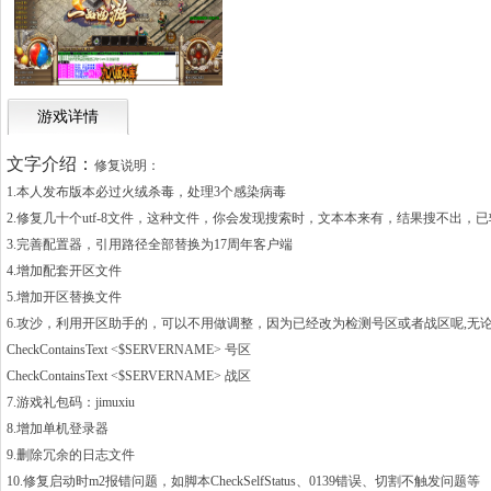
游戏详情
文字介绍：
修复说明：
1.本人发布版本必过火绒杀毒，处理3个感染病毒
2.修复几十个utf-8文件，这种文件，你会发现搜索时，文本本来有，结果搜不出，
3.完善配置器，引用路径全部替换为17周年客户端
4.增加配套开区文件
5.增加开区替换文件
6.攻沙，利用开区助手的，可以不用做调整，因为已经改为检测号区或者战区呢,无论
CheckContainsText <$SERVERNAME> 号区
CheckContainsText <$SERVERNAME> 战区
7.游戏礼包码：jimuxiu
8.增加单机登录器
9.删除冗余的日志文件
10.修复启动时m2报错问题，如脚本CheckSelfStatus、0139错误
、切割不触发问题等