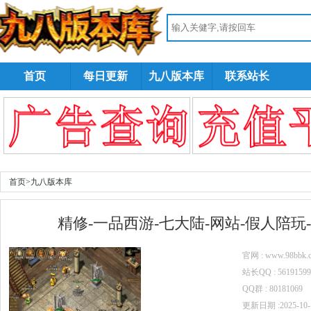
首页
每日更新
九八版本库
联系站长
首页
>
九八版本库
精修-一品西游-七大陆-网站-假人陪玩
官网 : www.98bbk.
站长QQ : 5619159
QQ群 : 80181069
更新日期 :2025-10-