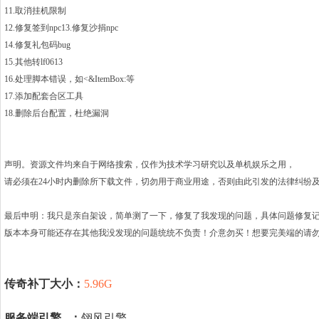
11.取消挂机限制
12.修复签到npc
13.修复沙捐npc
14.修复礼包码bug
15.其他转lf0613
16.处理脚本错误，如<&ItemBox:等
17.添加配套合区工具
18.删除后台配置，杜绝漏洞
声明。资源文件均来自于网络搜索，仅作为技术学习研究以及单机娱乐之用，
请必须在24小时内删除所下载文件，切勿用于商业用途，否则由此引发的法律纠纷
最后申明：我只是亲自架设，简单测了一下，修复了我发现的问题，具体问题修复
版本本身可能还存在其他我没发现的问题统统不负责！介意勿买！想要完美端的请
传奇补丁大小：
5.96G
服务端引擎 ：
翎风引擎