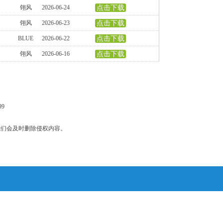
翎风
2026-06-24
点击下载
翎风
2026-06-23
点击下载
BLUE
2026-06-22
点击下载
翎风
2026-06-16
点击下载
9
, 我们会及时删除侵权内容。