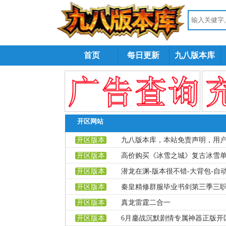
首页
每日更新
九八版本库
开区网站
开区版本
九八版本库，本站免责声明，用
开区版本
高价购买《冰雪之城》复古冰雪单职
开区版本
ESP
潜龙在渊-版本很不错-大背包-自
开区版本
秦皇精修群服毕业书剑第三季三职业
开区版本
真龙雷霆二合一
开区版本
6月鏖战沉默剧情专属神器正版开区