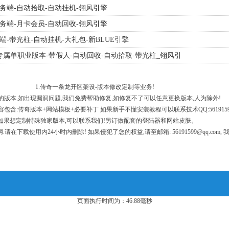
服务端-自动拾取-自动挂机-翎风引擎
服务端-月卡会员-自动回收-翎风引擎
端-带光柱-自动挂机-大礼包-新BLUE引擎
专属单职业版本-带假人-自动回收-自动拾取-带光柱_翎风引
1.传奇一条龙开区架设-版本修改定制等业务!
买的版本,如出现漏洞问题,我们免费帮助修复,如修复不了可以任意更换版本,人为除外!
容包含:传奇版本+网站模板+必要补丁 如果新手不懂安装教程可以联系技术QQ:5619159
.如果想定制特殊独家版本,可以联系我们!另订做配套的登陆器和网站皮肤。
请在下载使用内24小时内删除! 如果侵犯了您的权益,请至邮箱: 56191599@qq.com
页面执行时间为：46.88毫秒